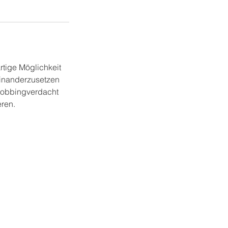
rtige Möglichkeit
einanderzusetzen
 Mobbingverdacht
eren.