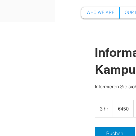
WHO WE ARE
OUR 
Inform
Kampu
Informieren Sie s
450
euros
3 hr
3
€450
h
r
Buchen