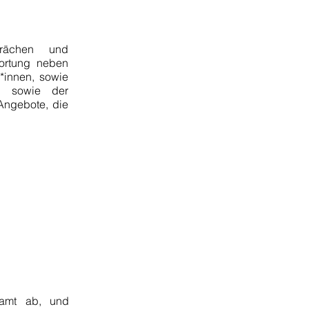
prächen und
wortung neben
*innen, sowie
s, sowie der
 Angebote, die
ramt ab, und