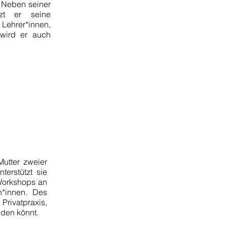
. Neben seiner
ützt er seine
Lehrer*innen,
wird er auch
 Mutter zweier
terstützt sie
Workshops an
n*innen. D
es
rivatpraxis,
nden könnt
.