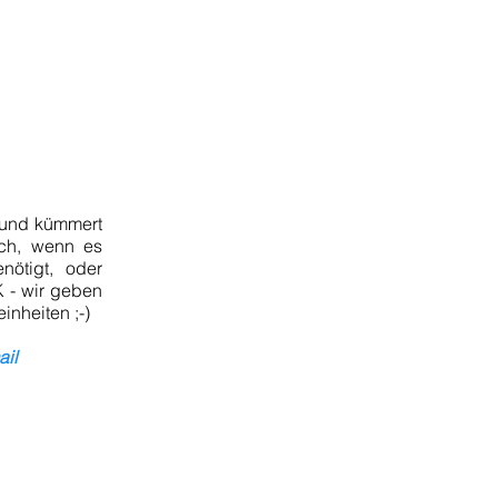
s und kümmert
ch, wenn es
nötigt, oder
K - wir geben
inheiten ;-)
ail