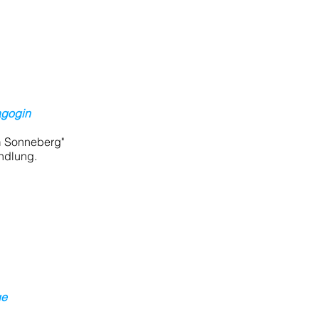
:
agogin
m Sonneberg"
ndlung.
ge