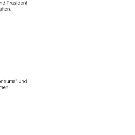
und Präsident
aften.
entrums" und
mmen.