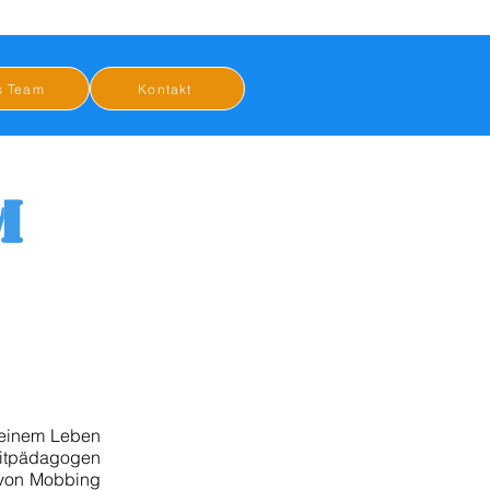
s Team
Kontakt
M
 seinem Leben
itpädagogen
 von Mobbing