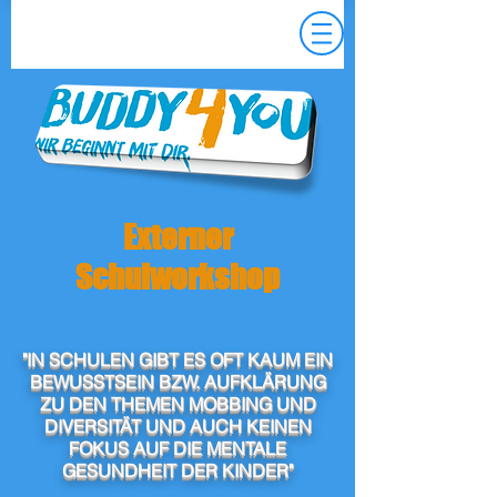
Externer
Schulworkshop
"IN SCHULEN GIBT ES OFT KAUM EIN
BEWUSSTSEIN BZW. AUFKLÄRUNG
ZU DEN THEMEN MOBBING UND
DIVERSITÄT UND AUCH KEINEN
FOKUS AUF DIE MENTALE
GESUNDHEIT DER KINDER"