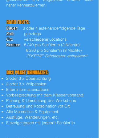
näher kennenzulernen.
HARD FACTS:
Dauer:
3 oder 4 aufeinanderfolgende Tage
Zeit:
ganztags
Ort:
verschiedene Locations
Kosten:
€ 240 pro Schüler*in (2 Nächte)
€ 280 pro Schüler*in (3 Nächte)
!!!
"KEINE" Fahrtkosten
enthalten!!!
DAS PAKET BEINHALTET:
2 oder 3 x Übernachtung
2 oder 3 x Vollpension
Elterninformationsabend
Vorbesprechung mit dem Klassenvorstand
Planung & Umsetzung des Workshops
Betreuung und Koordination vor Ort
Alle Materialien & Equipment
Ausflüge, Wanderungen, etc.
Einzelgespräch mit jedem*r Schüler*in