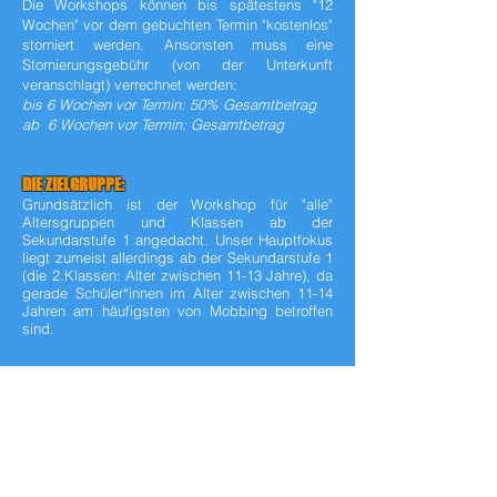
Die Workshops können bis spätestens "12
Wochen" vor dem gebuchten Termin "kostenlos"
storniert werden. Ansonsten muss eine
Stornierungsgebühr (von der Unterkunft
veranschlagt) verrechnet werden:
bis 6 Wochen vor Termin: 50% Gesamtbetrag
ab 6 Wochen vor Termin: Gesamtbetrag
DIE ZIELGRUPPE:
Grundsätzlich ist der Workshop für "alle"
Altersgruppen und Klassen ab der
Sekundarstufe 1 angedacht. Unser Hauptfokus
liegt zumeist allerdings ab der Sekundarstufe 1
(die 2.Klassen: Alter zwischen 11-13 Jahre), da
gerade Schüler*innen im Alter zwischen 11-14
Jahren am häufigsten von Mobbing betroffen
sind.
DER INHALT:
Die Workshops greifen neben Mobbing jene
Themenbereiche auf, die sehr oft in Verbindung
mit Mobbing stehen.
- Mobbing
- Rassismus