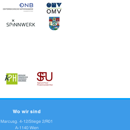
Wo wir sind
Marcusg. 4-12/Stiege 2/R01
A-1140 Wien