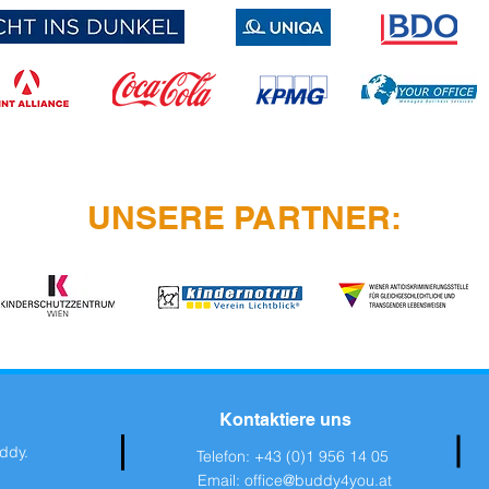
UNSERE PARTNER:
Kontaktiere uns
ddy.
Telefon: +43 (0)1 956 14 05
Email:
office@buddy4you.at