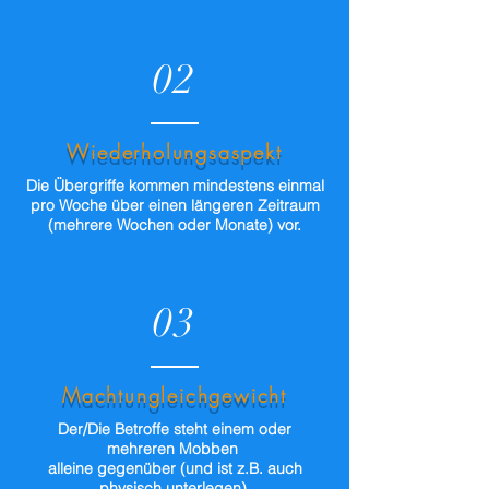
02
Wiederholungsaspekt
Die Übergriffe kommen mindestens einmal
pro Woche über einen längeren Zeitraum
(mehrere Wochen oder Monate) vor.
03
Machtungleichgewicht
Der/Die Betroffe steht einem oder
mehreren
Mobben
alleine gegenüber (und ist z.B. auch
physisch unterlegen).