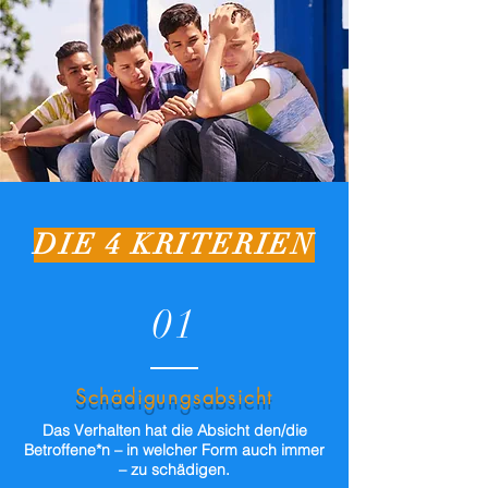
DIE 4 KRITERIEN
01
Schädigungsabsicht
Das Verhalten hat die Absicht den/die
Betroffene*n – in welcher Form auch immer
– zu schädigen.